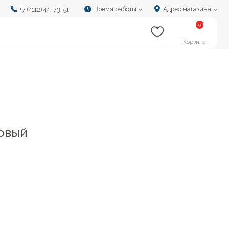
Время работы
Адрес магазина
‒73‒51
0
Корзина
овый