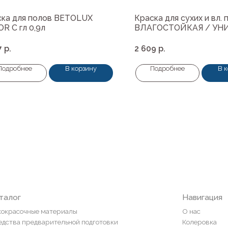
ска для полов BETOLUX
Краска для сухих и вл.
R C гл 0,9л
ВЛАГОСТОЙКАЯ / УН
14кг
7
р.
2 609
р.
Подробнее
В корзину
Подробнее
В 
Навигация
ные материалы
О нас
редварительной подготовки
Колеровка
покрытия и комплектующие
Система лояльности
Доставка и оплата
ты
Возврат товаров
пена, герметики, клей
ели
и
ор