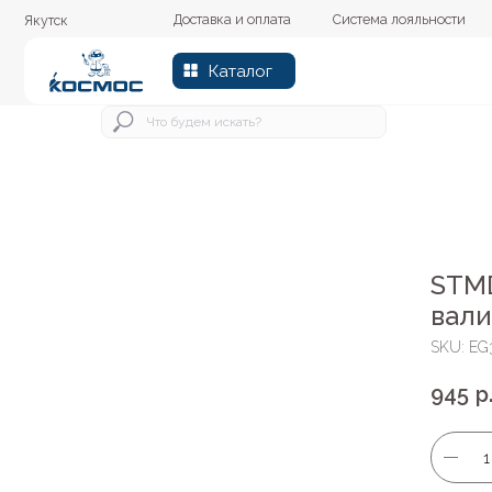
Доставка и оплата
Система лояльности
Колер
Якутск
Каталог
STM
вали
SKU:
EG
945
р