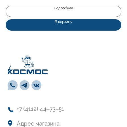
пн-пт: с 9:00 до 19:00
сб: с 10:00 до 19:00
Подробнее
вс: с 10:00 до 17:00
В корзину
Каталог
Лакокрасочные материалы
Средства предварительной подготовки
Напольные покрытия и комплектующие
СВП
Инструменты
Монтажная пена, герметики, клей
Обои и панели
Сухие смеси
Лепной декор
Навигация
О нас
Колеровка
Система лояльности
Доставка и оплата
Возврат товаров