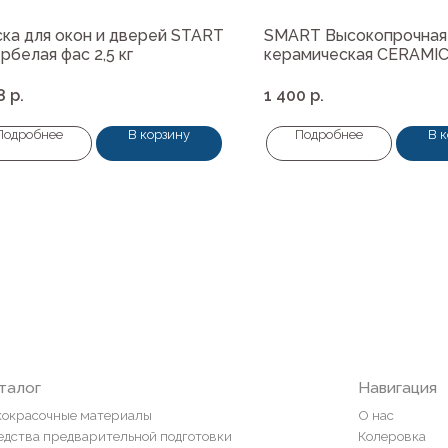
ка для окон и дверей START
SMART Высокопрочная
рбелая фас 2,5 кг
керамическая CERAMIC
база С 0,9л.
8
р.
1 400
р.
Подробнее
В корзину
Подробнее
В 
Навигация
ные материалы
О нас
редварительной подготовки
Колеровка
покрытия и комплектующие
Система лояльности
Доставка и оплата
ты
Возврат товаров
пена, герметики, клей
ели
и
ор