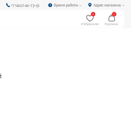
Время работы
Адрес магазина
‒73‒51
0
0
Избранное
Корзина
й