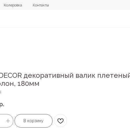
овка
Контакты
+7 (4112) 44
DECOR декоративный валик плетены
лон, 180мм
4
р.
В корзину